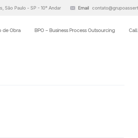
, São Paulo - SP - 10° Andar
Email
contato@grupoassert
o de Obra
BPO – Business Process Outsourcing
Call