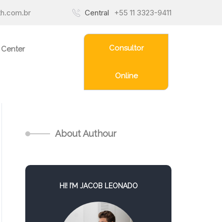
h.com.br
Central
+55 11 3323-9411
Consultor
 Center
Online
About Authour
HI! I’M JACOB LEONADO