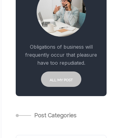
Obligations of business will
frequently occur that pleasure
have too repudiated.
ALL MY POST
Post Categories