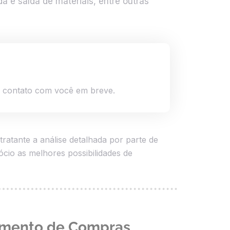
a e saída de materiais, entre outras
m contato com você em breve.
atante a análise detalhada por parte de
cio as melhores possibilidades de
tamento de Compras