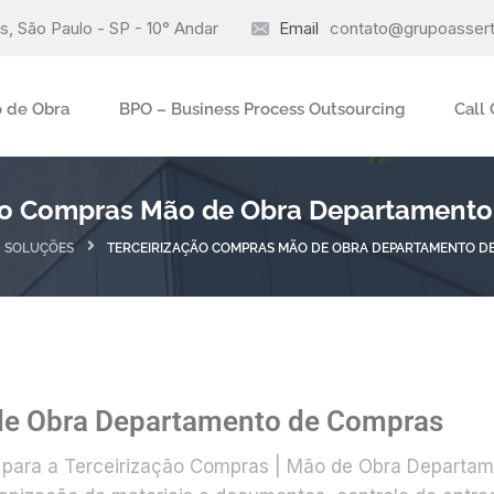
, São Paulo - SP - 10° Andar
Email
contato@grupoassert
o de Obra
BPO – Business Process Outsourcing
Call
ão Compras Mão de Obra Departament
SOLUÇÕES
TERCEIRIZAÇÃO COMPRAS MÃO DE OBRA DEPARTAMENTO D
de Obra Departamento de Compras
 para a Terceirização Compras | Mão de Obra Departam