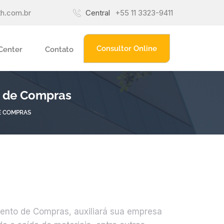
h.com.br
Central
+55 11 3323-9411
Consultor Online
 Center
Contato
o de Compras
E COMPRAS
ento de Compras, auxiliará sua empresa