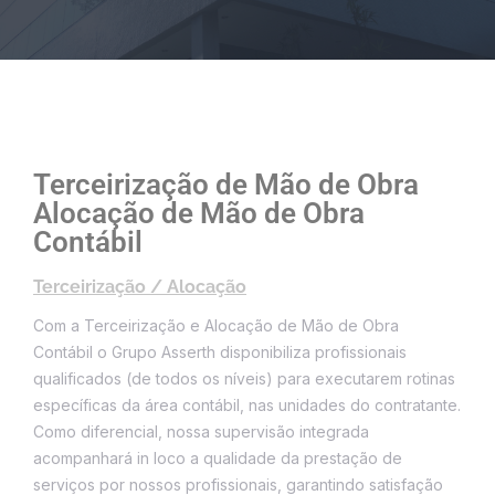
Terceirização de Mão de Obra
Alocação de Mão de Obra
Contábil
Terceirização / Alocação
Com a Terceirização e Alocação de Mão de Obra
Contábil o Grupo Asserth disponibiliza profissionais
qualificados (de todos os níveis) para executarem rotinas
específicas da área contábil, nas unidades do contratante.
Como diferencial, nossa supervisão integrada
acompanhará in loco a qualidade da prestação de
serviços por nossos profissionais, garantindo satisfação