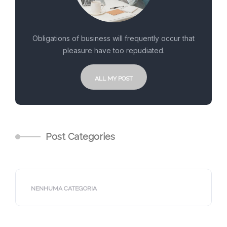
Obligations of business will frequently occur that
pleasure have too repudiated.
ALL MY POST
Post Categories
NENHUMA CATEGORIA