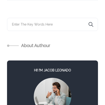
About Authour
HI! I’M JACOB LEONADO