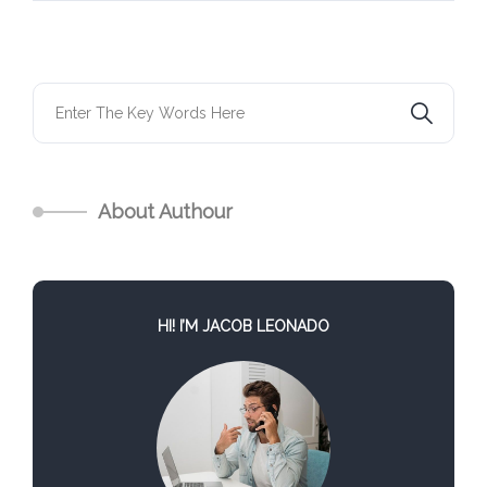
About Authour
HI! I’M JACOB LEONADO