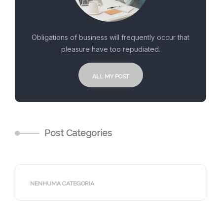
Obligations of business will frequently occur that
pleasure have too repudiated.
ALL MY POST
Post Categories
NENHUMA CATEGORIA