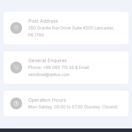
Post Address
280 Granite Run Drive Suite #200 Lancaster,
PA 1760
General Enquires
Phone: +98 060 712 34 & Email:
sendmail@qetus.com
Operation Hours
Mon-Satday: 09.00 to 07.00 (Sunday: Closed)